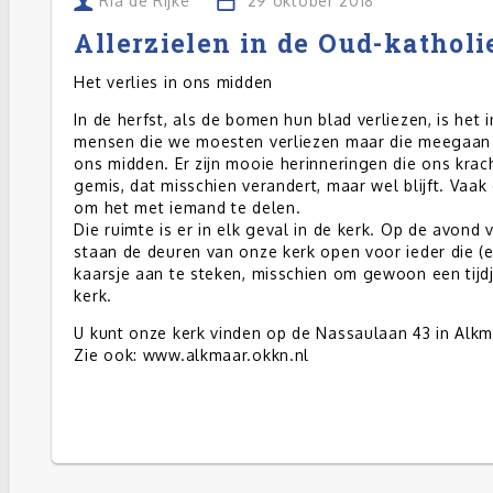
Ria de Rijke
29 oktober 2018
Allerzielen in de Oud-kathol
Het verlies in ons midden
In de herfst, als de bomen hun blad verliezen, is het
mensen die we moesten verliezen maar die meegaan i
ons midden. Er zijn mooie herinneringen die ons krach
gemis, dat misschien verandert, maar wel blijft. Vaak
om het met iemand te delen.
Die ruimte is er in elk geval in de kerk. Op de avond 
staan de deuren van onze kerk open voor ieder die (
kaarsje aan te steken, misschien om gewoon een tijdje
kerk.
U kunt onze kerk vinden op de Nassaulaan 43 in Alkm
Zie ook: www.alkmaar.okkn.nl