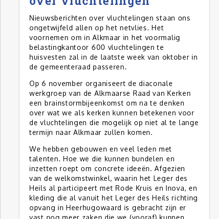
over vluchtelingen
Nieuwsberichten over vluchtelingen staan ons
ongetwijfeld allen op het netvlies. Het
voornemen om in Alkmaar in het voormalig
belastingkantoor 600 vluchtelingen te
huisvesten zal in de laatste week van oktober in
de gemeenteraad passeren.
Op 6 november organiseert de diaconale
werkgroep van de Alkmaarse Raad van Kerken
een brainstormbijeenkomst om na te denken
over wat we als kerken kunnen betekenen voor
de vluchtelingen die mogelijk op niet al te lange
termijn naar Alkmaar zullen komen.
We hebben gebouwen en veel leden met
talenten. Hoe we die kunnen bundelen en
inzetten roept om concrete ideeën. Afgezien
van de welkomstwinkel, waarin het Leger des
Heils al participeert met Rode Kruis en Inova, en
kleding die al vanuit het Leger des Heils richting
opvang in Heerhugowaard is gebracht zijn er
vast nog meer zaken die we (vooraf) kunnen