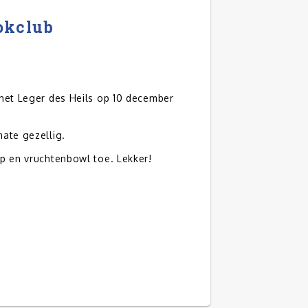
okclub
 het Leger des Heils op 10 december
ate gezellig.
ip en vruchtenbowl toe. Lekker!