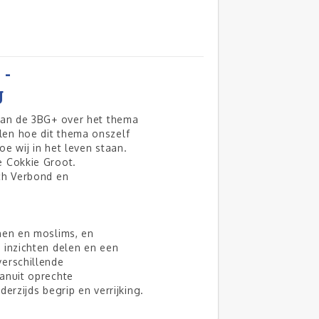
 -
g
 van de 3BG+ over het thema
en hoe dit thema onszelf
e wij in het leven staan.
e Cokkie Groot.
ch Verbond en
nen en moslims, en
 inzichten delen en een
erschillende
anuit oprechte
derzijds begrip en verrijking.