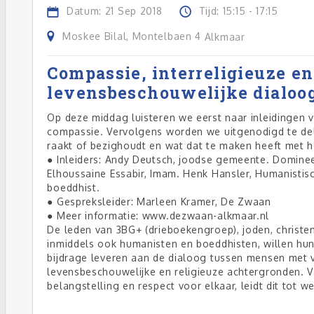
Datum: 21 Sep 2018
Tijd: 15:15 - 17:15
Moskee Bilal, Montelbaen 4
Alkmaar
Compassie, interreligieuze en
levensbeschouwelijke dialoo
Op deze middag luisteren we eerst naar inleidingen
compassie. Vervolgens worden we uitgenodigd te del
raakt of bezighoudt en wat dat te maken heeft met ho
● Inleiders: Andy Deutsch, joodse gemeente. Domine
Elhoussaine Essabir, Imam. Henk Hansler, Humanistis
boeddhist.
● Gespreksleider: Marleen Kramer, De Zwaan
● Meer informatie: www.dezwaan-alkmaar.nl
De leden van 3BG+ (drieboekengroep), joden, christe
inmiddels ook humanisten en boeddhisten, willen hun
bijdrage leveren aan de dialoog tussen mensen met v
levensbeschouwelijke en religieuze achtergronden. V
belangstelling en respect voor elkaar, leidt dit tot we