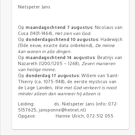
Nielspeter Jans
Op
maandagochtend 7 augustus
: Nicolaus van
Cusa (1401-1464)
, Het zien van God
.
Op
donderdagochtend 10 augustus
: Hadewijch
(13
de
eeuw, exacte data onbekend),
De minne
kan wonen in alle dingen.
Op
maandagochtend 14 augustus
: Beatrijs van
Nazareth (1200/1205 – 1268),
Zeven manieren
van heilige minne.
Op
donderdag 17 augustus
: Willem van Saint-
Thierry (ca. 1075-1148), de eerste mysticus van
de Lage Landen,
Wie met God verkeert is nooit
minder alleen dan wanneer hij alleen is
Leiding: ds. Nielspeter Jans (info: 072-
5157625, jansponne@hetnet.nl)
Opgave: Hannie Ulrich, 072-512 055